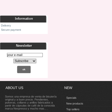
Information
Delivery
Secure payment
Newsletter
ABOUT US
NEW
Somos una empresa de venta de bisutería
Specials
original y a buen precio. Pendientes,
pulseras, collares y anillos fabricados a
New products
partir de cápsulas de café de la conocida
marca Nespresso y mucho mas... .
Top sellers