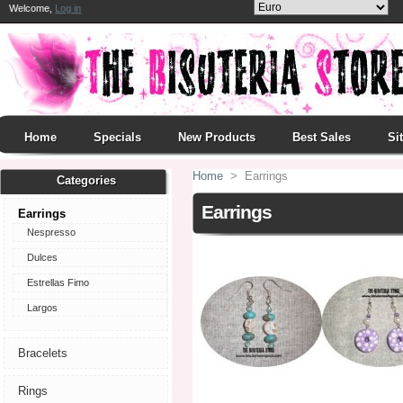
Welcome,
Log in
Home
Specials
New Products
Best Sales
Si
Home
>
Earrings
Categories
Earrings
Earrings
Nespresso
Dulces
Estrellas Fimo
Largos
Bracelets
Rings