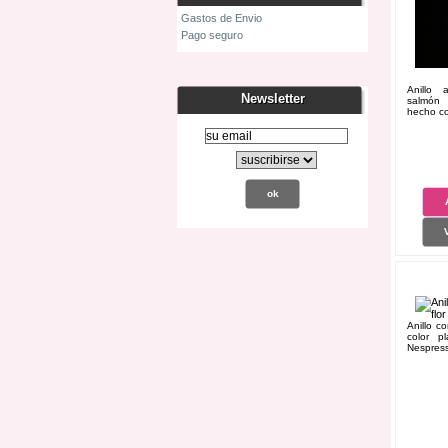
Gastos de Envio
Pago seguro
Anillo 
Newsletter
salmón
hecho co
Anillo c
color p
Nespress