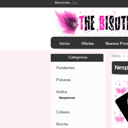
Bienvenido,
Salir
Inicio
Ofertas
Nuevos Pro
Inicio
>
Categorías
Nesp
Pendientes
Pulseras
Anillos
Nespresso
Collares
Broche