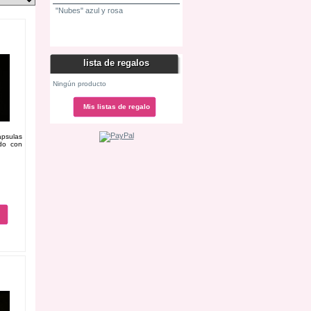
"Nubes" azul y rosa
Los productos más vendidos
lista de regalos
Ningún producto
Mis listas de regalo
psulas
do con