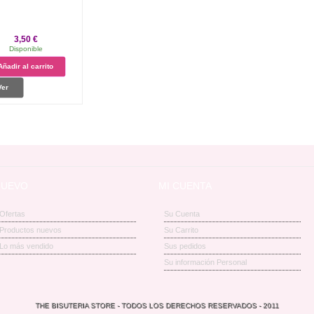
3,50 €
Disponible
Añadir al carrito
Ver
NUEVO
MI CUENTA
Ofertas
Su Cuenta
Productos nuevos
Su Carrito
Lo más vendido
Sus pedidos
Su información Personal
THE BISUTERIA STORE - TODOS LOS DERECHOS RESERVADOS - 2011