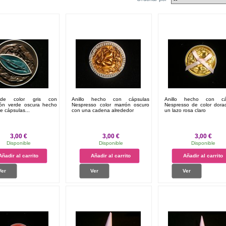
 de color gris con
Anillo hecho con cápsulas
Anillo hecho con cá
ión verde oscura hecho
Nespresso color marrón oscuro
Nespresso de color dora
de cápsulas...
con una cadena alrededor
un lazo rosa claro
3,00 €
3,00 €
3,00 €
Disponible
Disponible
Disponible
Añadir al carrito
Añadir al carrito
Añadir al carrito
Ver
Ver
Ver