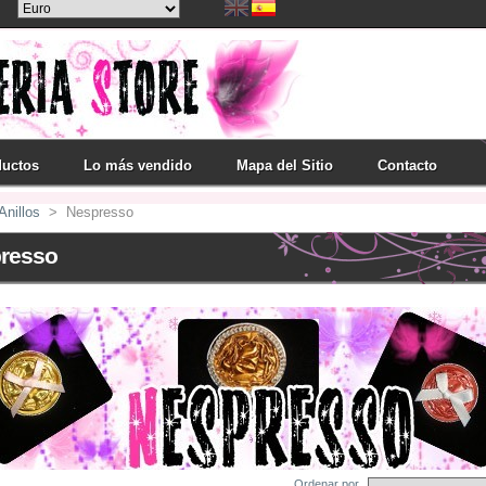
ductos
Lo más vendido
Mapa del Sitio
Contacto
Anillos
>
Nespresso
resso
Ordenar por