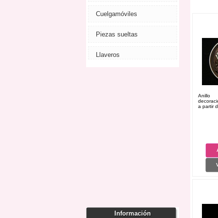
Cuelgamóviles
Piezas sueltas
Llaveros
Anillo
decorac
a partir 
Información