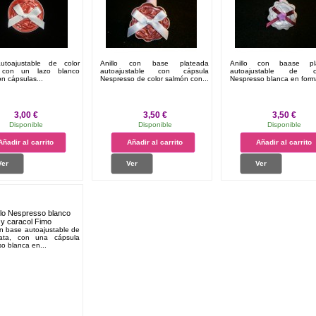
autoajustable de color
Anillo con base plateada
Anillo con baase pl
 con un lazo blanco
autoajustable con cápsula
autoajustable de cá
n cápsulas...
Nespresso de color salmón con...
Nespresso blanca en forma
3,00 €
3,50 €
3,50 €
Disponible
Disponible
Disponible
Añadir al carrito
Añadir al carrito
Añadir al carrito
Ver
Ver
Ver
on base autoajustable de
lata, con una cápsula
o blanca en...