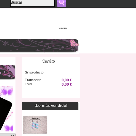
vacío
Carrito
Sin producto
Transporte
0,00 €
Total
0,00 €
Confirmar
¡Lo más vendido!