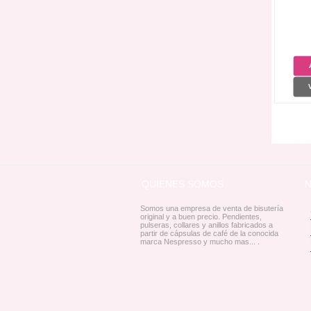
QUIENES SOMOS
Somos una empresa de venta de bisutería
original y a buen precio. Pendientes,
pulseras, collares y anillos fabricados a
partir de cápsulas de café de la conocida
marca Nespresso y mucho mas... .