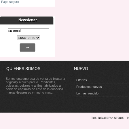
Pago seguro
Newsletter
QUIENES SOMOS
NUEVO
Somos una empresa de venta de bisutería
Ofertas
original y a buen precio. Pendientes,
pulseras, collares y anillos fabricados a
Productos nuevos
partir de cápsulas de café de la conocida
marca Nespresso y mucho mas... .
Lo más vendido
THE BISUTERIA STORE - 