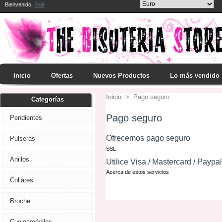
Bienvenido,
Salir
Inicio
Ofertas
Nuevos Productos
Lo más vendido
Inicio
>
Pago seguro
Categorías
Pago seguro
Pendientes
Ofrecemos pago seguro
Pulseras
SSL
Anillos
Utilice Visa / Mastercard / Paypal
Acerca de estos servicios
Collares
Broche
Cuelgamóviles