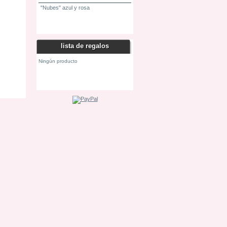
"Nubes" azul y rosa
Los productos más vendidos
lista de regalos
Ningún producto
Mis listas de regalo