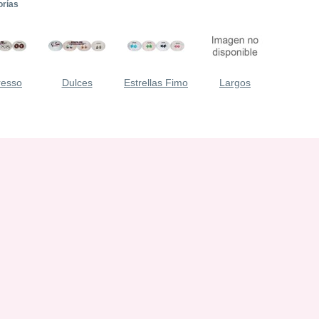
orías
resso
Dulces
Estrellas Fimo
Largos