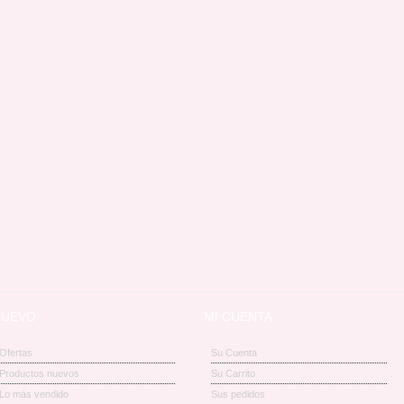
NUEVO
MI CUENTA
Ofertas
Su Cuenta
Productos nuevos
Su Carrito
Lo más vendido
Sus pedidos