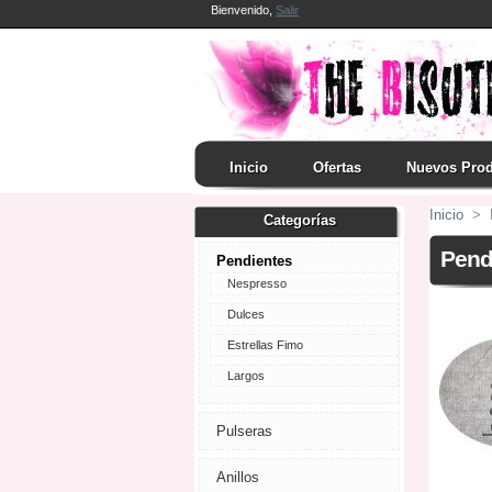
Bienvenido,
Salir
Inicio
Ofertas
Nuevos Pro
Inicio
>
Categorías
Pend
Pendientes
Nespresso
Dulces
Estrellas Fimo
Largos
Pulseras
Anillos