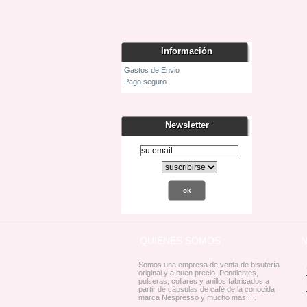
Información
Gastos de Envio
Pago seguro
Newsletter
QUIENES SOMOS
Somos una empresa de venta de bisutería
original y a buen precio. Pendientes,
pulseras, collares y anillos fabricados a
partir de cápsulas de café de la conocida
marca Nespresso y mucho mas... .