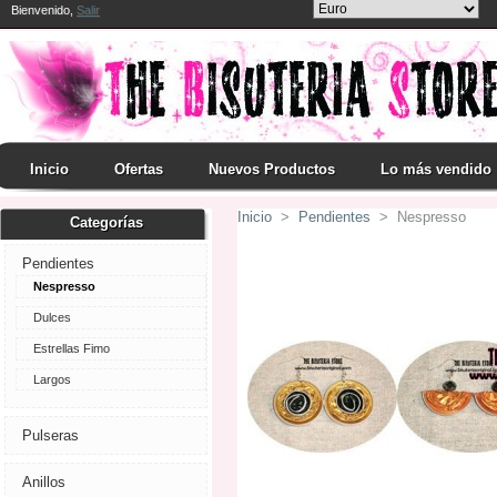
Bienvenido,
Salir
Inicio
Ofertas
Nuevos Productos
Lo más vendido
Inicio
>
Pendientes
>
Nespresso
Categorías
Nespresso
Pendientes
Nespresso
Dulces
Estrellas Fimo
Largos
Pulseras
Anillos