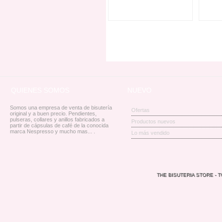
Ver
QUIENES SOMOS
NUEVO
Somos una empresa de venta de bisutería
Ofertas
original y a buen precio. Pendientes,
pulseras, collares y anillos fabricados a
Productos nuevos
partir de cápsulas de café de la conocida
marca Nespresso y mucho mas... .
Lo más vendido
THE BISUTERIA STORE - 