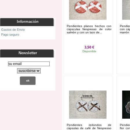
Información
Pendientes planos hechos con
Pendi
cápsculas Nespresso de color
con cá
Gastos de Envio
salmón y con un lazo de...
marrón 
Pago seguro
3,50 €
Disponible
Newsletter
Añadir al carrito
Ver
Pendientes redondos de
Pendie
cápsulas de café de Nespresso
flor c