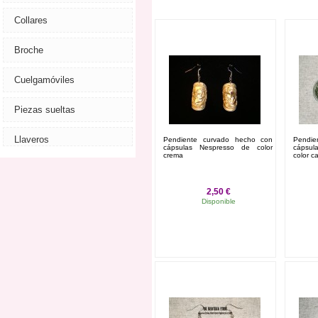
Collares
Broche
Cuelgamóviles
Piezas sueltas
Llaveros
Pendiente curvado hecho con
Pendi
cápsulas Nespresso de color
cápsul
crema
color c
2,50 €
Disponible
Añadir al carrito
Ver