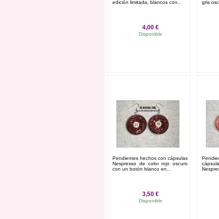
edición limitada , blancos con...
gris os
4,00 €
Disponible
Añadir al carrito
Ver
Pendientes hechos con cápsulas
Pendi
Nespresso de color rojo oscuro
cáps
con un botón blanco en...
Nespres
3,50 €
Disponible
Añadir al carrito