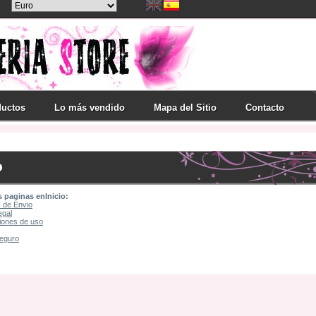
ductos
Lo más vendido
Mapa del Sitio
Contacto
o
s paginas enInicio:
 de Envio
egal
iones de uso
eguro