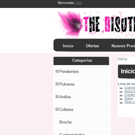
Bienvenido,
Salir
Inicio
Ofertas
Nuevos Pro
Inicio
Categorías
Inici
Pendientes
Lista de la
Pulseras
Gastos
Aviso l
Condic
Anillos
Sobre
Pago s
Collares
Broche
Cuelgamóviles