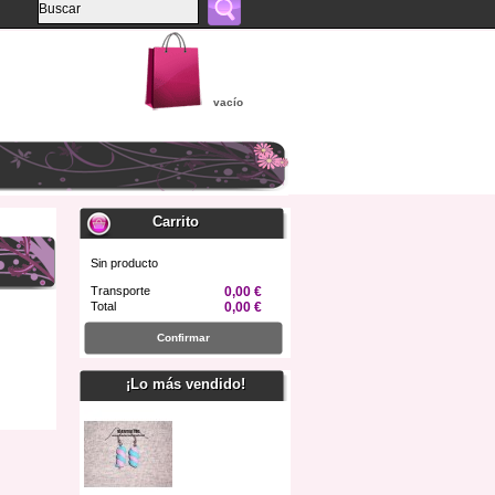
vacío
Carrito
Sin producto
Transporte
0,00 €
Total
0,00 €
Confirmar
¡Lo más vendido!