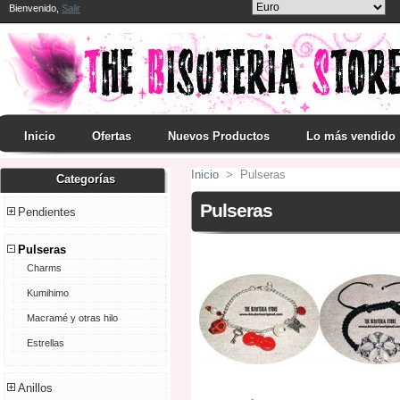
Bienvenido,
Salir
Inicio
Ofertas
Nuevos Productos
Lo más vendido
Inicio
>
Pulseras
Categorías
Pulseras
Pendientes
Pulseras
Charms
Kumihimo
Macramé y otras hilo
Estrellas
Anillos