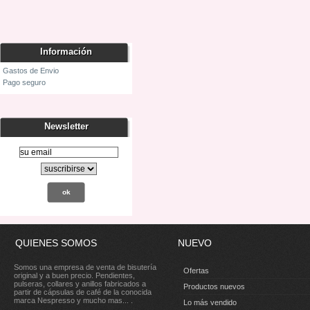
Información
Gastos de Envio
Pago seguro
Newsletter
QUIENES SOMOS
NUEVO
Somos una empresa de venta de bisutería
Ofertas
original y a buen precio. Pendientes,
pulseras, collares y anillos fabricados a
Productos nuevos
partir de cápsulas de café de la conocida
marca Nespresso y mucho mas... .
Lo más vendido