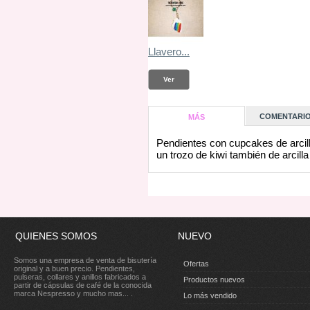
Llavero...
Ver
COMENTARIOS
MÁS
Pendientes con cupcakes de arcil
un trozo de kiwi también de arcilla
QUIENES SOMOS
NUEVO
Somos una empresa de venta de bisutería
Ofertas
original y a buen precio. Pendientes,
pulseras, collares y anillos fabricados a
Productos nuevos
partir de cápsulas de café de la conocida
marca Nespresso y mucho mas... .
Lo más vendido