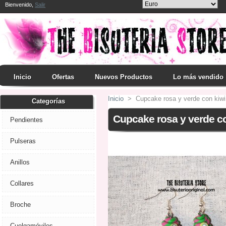
Bienvenido,
Salir
Inicio
Ofertas
Nuevos Productos
Lo más vendido
Inicio
>
Cupcake rosa y verde con kiwi
Categorías
Cupcake rosa y verde c
Pendientes
Pulseras
Anillos
Collares
Broche
Cuelgamóviles