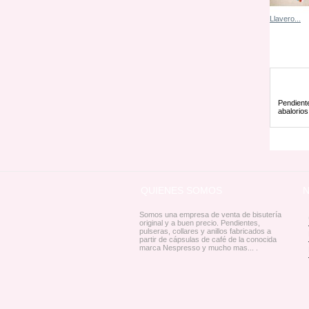
Llavero...
Ver
Pendiente
abalorios
QUIENES SOMOS
Somos una empresa de venta de bisutería
original y a buen precio. Pendientes,
pulseras, collares y anillos fabricados a
partir de cápsulas de café de la conocida
marca Nespresso y mucho mas... .