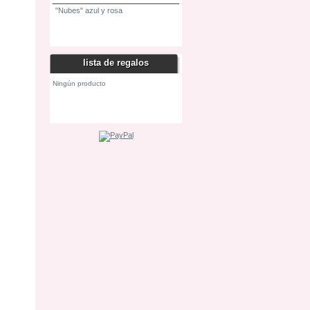
"Nubes" azul y rosa
Los productos más vendidos
lista de regalos
Ningún producto
Mis listas de regalo