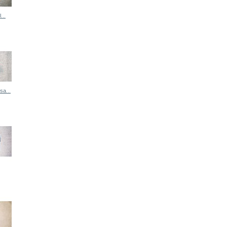
...
sa...