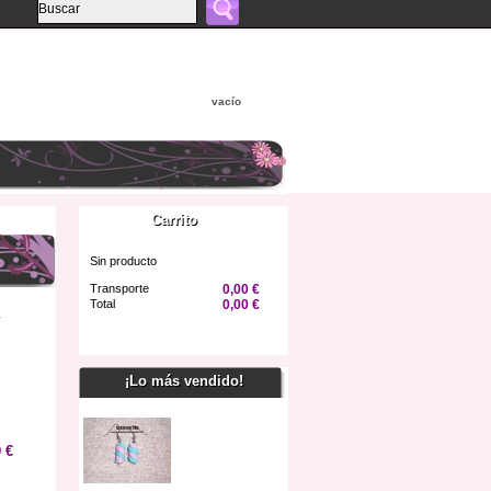
vacío
Carrito
Sin producto
Transporte
0,00 €
Total
0,00 €
y
Confirmar
¡Lo más vendido!
 €