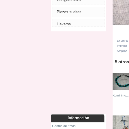
Piezas sueltas
Llaveros
Enviar a
Imprimir
Ampliar
5 otro
Kumihimo...
Ver
Información
Gastos de Envio