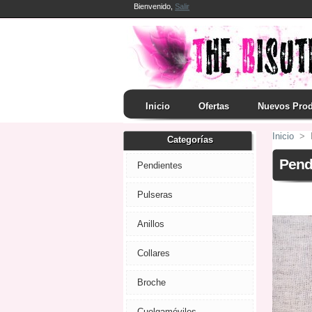
Bienvenido,
Salir
Inicio
Ofertas
Nuevos Pro
Inicio
>
Categorías
Pend
Pendientes
Pulseras
Anillos
Collares
Broche
Cuelgamóviles