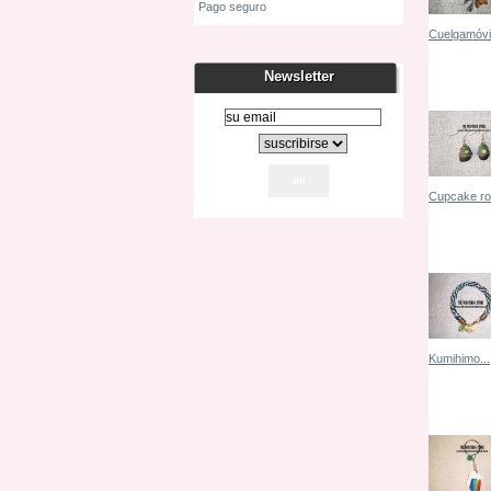
Pago seguro
Cuelgamóvil
Ver
Newsletter
Cupcake ro
Ver
Kumihimo...
Ver