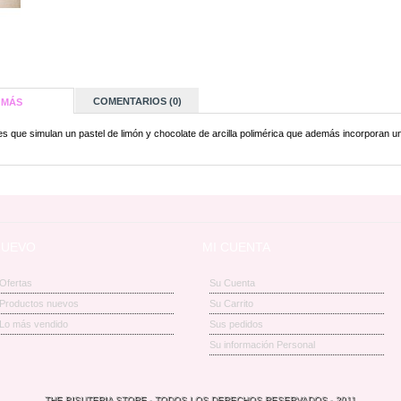
COMENTARIOS (0)
MÁS
s que simulan un pastel de limón y chocolate de arcilla polimérica que además incorporan u
NUEVO
MI CUENTA
Ofertas
Su Cuenta
Productos nuevos
Su Carrito
Lo más vendido
Sus pedidos
Su información Personal
THE BISUTERIA STORE - TODOS LOS DERECHOS RESERVADOS - 2011